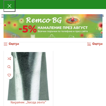
0
МЕНЮ
0.00
€
(0.00 ЛВ.)
Начало
Продуктът Размер
28 х 4 мм.
Показване на единствения резултат
Филтри
Филтри
Накрайник „Звезда лента“