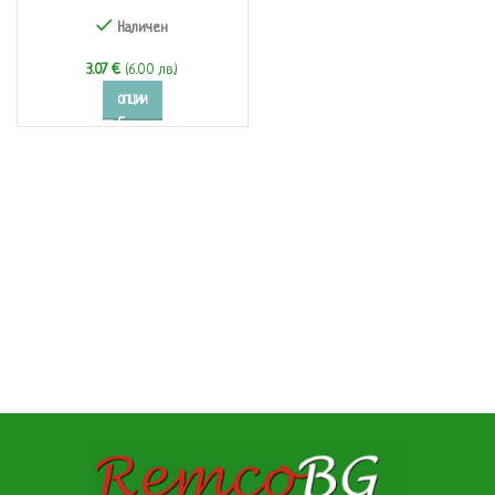
(197300-02)
Наличен
3.07
€
(6.00 лв.)
ОПЦИИ