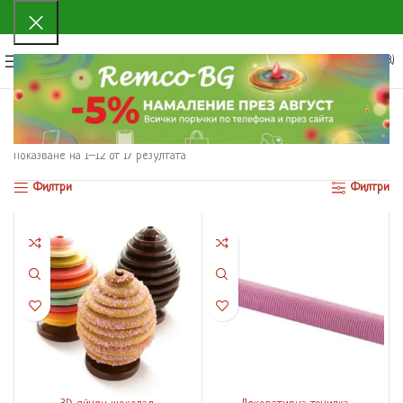
0
МЕНЮ
0.00
€
(0.00 ЛВ.)
Начало
Консумативи за сладкарство и печива
Силиконови форми за захарни изделия
Силиконови килимчета
Показване на 1–12 от 17 резултата
Филтри
Филтри