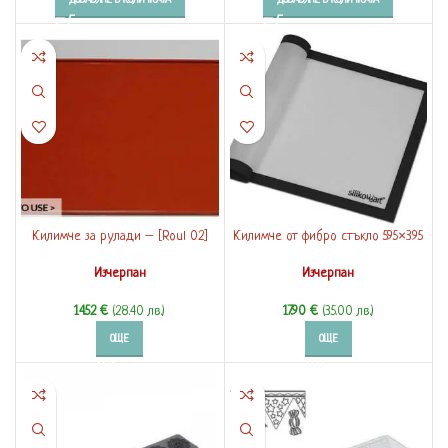
ДОБАВЯНЕ В КОЛИЧКАТА
ДОБАВЯНЕ В КОЛИЧКАТА
Килимче за рулади – [Roul 02]
Килимче от фибро стъкло 595×395
Изчерпан
Изчерпан
14.52
€
(28.40 лв.)
17.90
€
(35.00 лв.)
ОЩЕ
ОЩЕ