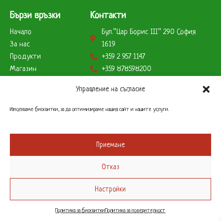
Бързи връзки
Контакти
Начало
Бул.”Цар Борис ІІІ” 290 София
За нас
1619
Продукти
+359 2 957 1147
Магазин
+359 878598200
Партньори
+359 888823179
Управление на съгласие
Клиенти
info@remcobg.com
Начини на плащане
Използваме бисквитки, за да оптимизираме нашия сайт и нашите услуги.
Работно време
Склад
Приемане
Понеделник до Петък – 9 до 17 часа
Отказ
Офис
Понеделник до Петък – 9 до 17 часа
Настройки
0
Политика за бисквитки
Политика за поверителност