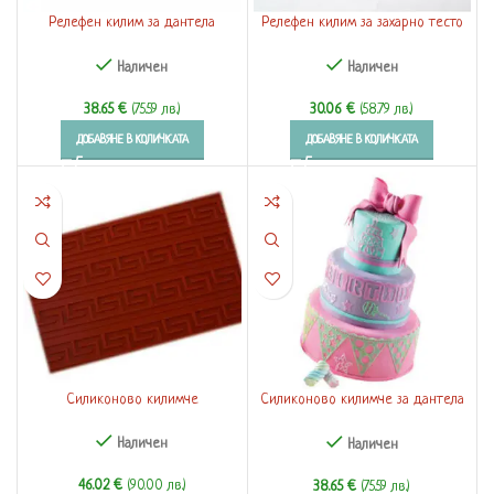
Релефен килим за дантела
Релефен килим за захарно тесто
Природа
600 x 400
Наличен
Наличен
38.65
€
(75.59 лв.)
30.06
€
(58.79 лв.)
ДОБАВЯНЕ В КОЛИЧКАТА
ДОБАВЯНЕ В КОЛИЧКАТА
Силиконово килимче
Силиконово килимче за дантела
Честит рожден ден
Наличен
Наличен
46.02
€
(90.00 лв.)
38.65
€
(75.59 лв.)