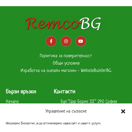
Политика за поверителност
Общи условия
Изработка на онлайн магазин - WebsiteBuilderBG
Бързи връзки
Контакти
Начало
Бул.”Цар Борис ІІІ” 290 София
За нас
1619
Управление на съгласие
Продукти
+359 2 957 1147
Магазин
+359 878598200
Използваме бисквитки, за да оптимизираме нашия сайт и нашите услуги.
Партньори
+359 888823179