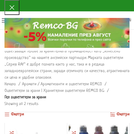
0
МЕНЮ
0.00
€
(0.00 ЛВ.)
От 2006- та година REMCO BG произвежда течни оцветители и
оцветяващи гелове за хранителната промишленост като „изнесено
производство“ на нашите английски партньори. Марката оцветители
„Серия RAY“ е добре позната както у нас, така и в редица
западноевропейски страни, заради отличното си качество, атрактивната
си цена и удобни опаковки.
Начало
Аромати / Ароматизанти и оцветители REMCO
Оцветители за храни | Хранителни оцветители REMCO BG
Гел оцветители за храни
Showing all 2 results
Филтри
Филтри