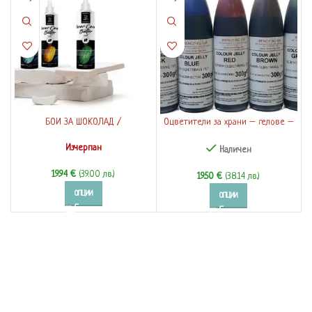
БОИ ЗА ШОКОЛАД /
Оцветители за храни – гелове –
КОНЦЕНТРИРАНИ ОЦВЕТИТЕЛИ С
300 гр.
Изчерпан
КАКАОВО МАСЛО – 200 грама
Наличен
19.94
€
(39.00 лв.)
19.50
€
(38.14 лв.)
ОПЦИИ
ОПЦИИ