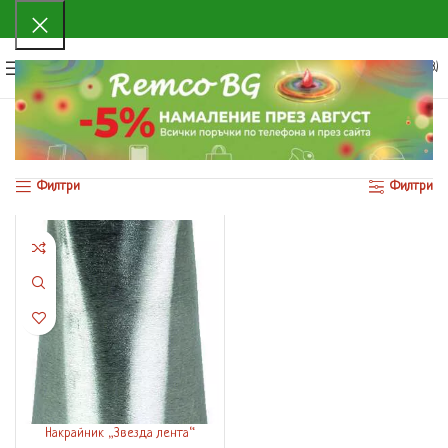
0
МЕНЮ
0.00
€
(0.00 ЛВ.)
Начало
Продуктът Размер
28 х 4 мм.
Показване на единствения резултат
Филтри
Филтри
Накрайник „Звезда лента“