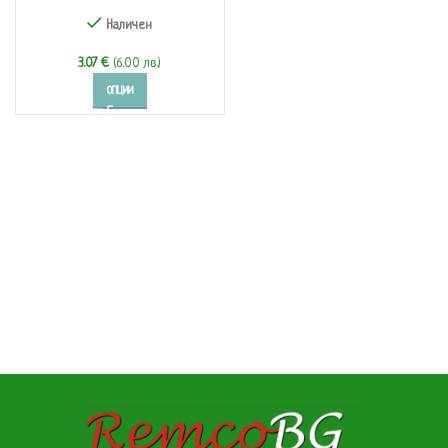
(197300-02)
Наличен
3.07
€
(6.00 лв.)
ОПЦИИ