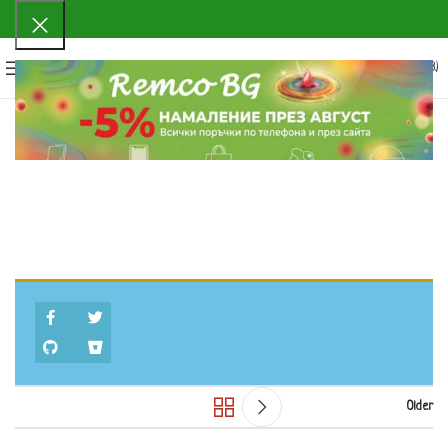
0
МЕНЮ
0.00
€
(0.00 ЛВ.)
Older