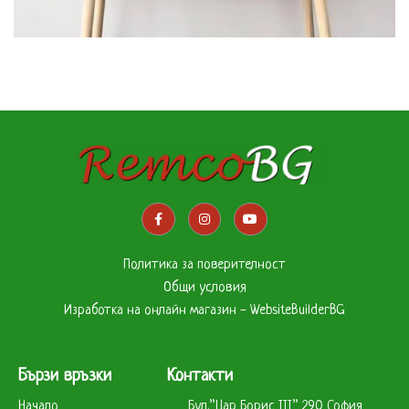
Leo uteu ullamcorper
Kitchen
Политика за поверителност
Общи условия
Изработка на онлайн магазин - WebsiteBuilderBG
Бързи връзки
Контакти
Начало
Бул.”Цар Борис ІІІ” 290 София