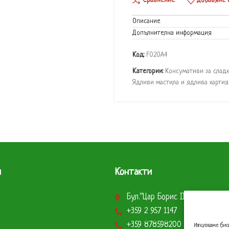
Сравнение
Добавяне 
Описание
Допълнителна информация
Код:
F020А4
Категории:
Консумативи за слад
Ядливи мастила и ядлива хартия
и
Контакти
Бул.”Цар Борис ІІІ” 290 София
+359 2 957 1147
+359 878598200
Използваме бис