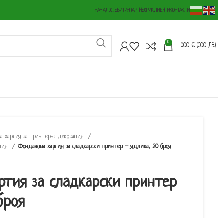
НАЧАЛО
СЪБИТИЯ
ПАРТНЬОРИ
КЛИЕНТИ
КОНТАКТИ
0
0.00
€
(0.00 ЛВ.)
а хартия за принтерна декорация
ация
Фонданова хартия за сладкарски принтер – ядлива, 20 броя
тия за сладкарски принтер
броя