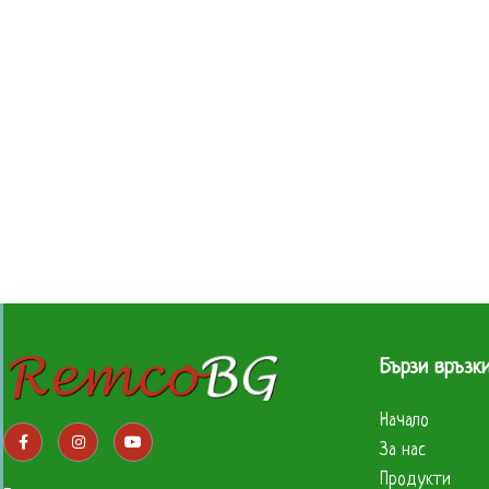
Бързи връзк
Начало
За нас
Продукти