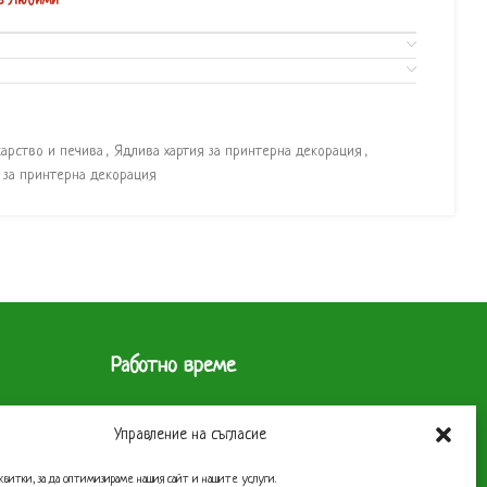
в Любими
карство и печива
,
Ядлива хартия за принтерна декорация
,
 за принтерна декорация
Работно време
 1619
Склад
Управление на съгласие
Понеделник до Петък – 9 до 17 часа
квитки, за да оптимизираме нашия сайт и нашите услуги.