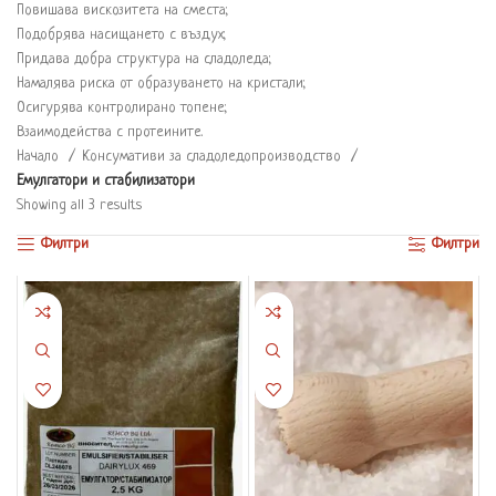
Повишава вискозитета на сместа;
Подобрява насищането с въздух;
Придава добра структура на сладоледа;
Намалява риска от образуването на кристали;
Осигурява контролирано топене;
Взаимодейства с протеините.
Начало
Консумативи за сладоледопроизводство
Емулгатори и стабилизатори
Showing all 3 results
Филтри
Филтри