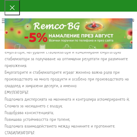
0
МЕНЮ
0.00
€
(0.00 ЛВ.)
Разполагаме с разнообразен набор от тази група ингредиенти, а именно:
емулгатори, натурални стабилизатори и комбинирани емулгатори/
стабилизатори за получаване на оптимални резултати при различните
приложения.
Емулгаторите и стабилизаторите играяг жизнено важна роля при
производството на много продукти и особено при производството на
сладолед и замразени десерти, а именно:
EМУЛГАТОРЪТ:
Подпомага дисперсията на мазнината и контролира агломерирането й;
Спомага за насищането с въздух;
Подобрява консистенцията;
Повишава устойчивостта при топене;
Подпомага взаимодействието между мазнините и протеините.
СТАБИЛИЗАТОРЪТ: