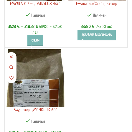
ЕМУЛГАТОР – „DAIRYLUX 469“
Емулгатор/Стабилизатор
„DAIRYLUX 448“
Наличен
Наличен
35.28
€
–
318.28
€
(69.00 - 622.50
375.80
€
(735.00 лв.)
лв.)
ДОБАВЯНЕ В КОЛИЧКАТА
ОПЦИИ
Емулгатор „MONOLUX 60“
Наличен