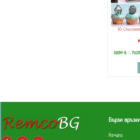
3D Chocolate
ПРИНТЕ
И
587.99
€
–
710.
Бързи връзк
Начало