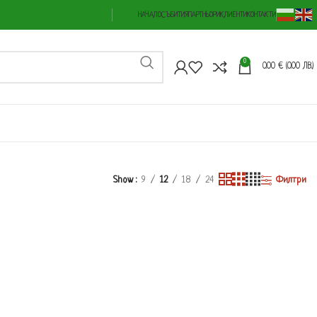
НАЧАЛО
СЪБИТИЯ
ПАРТНЬОРИ
КЛИЕНТИ
КОНТАКТИ
0
0.00
€
(0.00 ЛВ.)
Show
9
12
18
24
Филтри