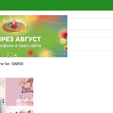
О
ът Тип
STARTER