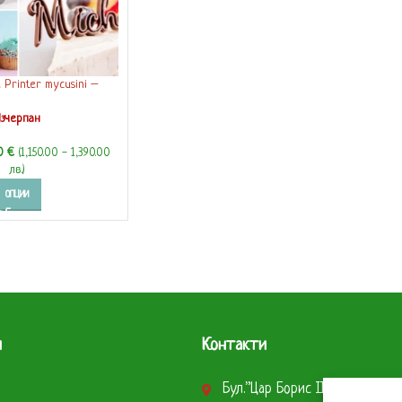
 Printer mycusini –
Р ЗА ШОКОЛАД
зчерпан
70
€
(1,150.00 - 1,390.00
лв.)
ОПЦИИ
и
Контакти
Бул.”Цар Борис ІІІ” 290 София