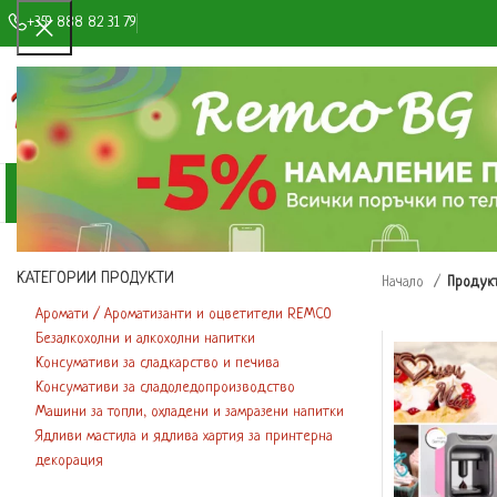
+359 888 82 31 79
ИЗБОР НА КАТЕГОРИЯ
КАТЕГОРИИ ПРОДУКТИ
МАГАЗИН
ЗА НАС
СНИМКИ И ВИДЕ
КАТЕГОРИИ ПРОДУКТИ
Начало
Продукт
Аромати / Ароматизанти и оцветители REMCO
Безалкохолни и алкохолни напитки
Консумативи за сладкарство и печива
Консумативи за сладоледопроизводство
Машини за топли, охладени и замразени напитки
Ядливи мастила и ядлива хартия за принтерна
декорация