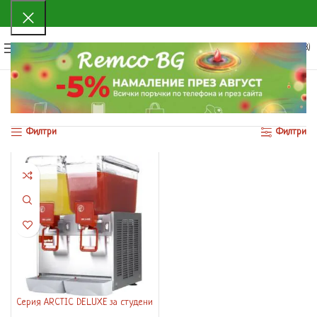
0
МЕНЮ
0.00
€
(0.00 ЛВ.)
Начало
Продуктът Тип
DELUXE 12/3AA -12/3P INOX
Показване на единствения резултат
Филтри
Филтри
Серия ARCTIC DELUXЕ за студени
напитки