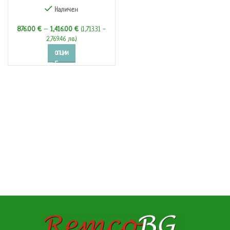
Наличен
876.00
€
–
1,416.00
€
(1,713.31 -
2,769.46 лв.)
ОПЦИИ