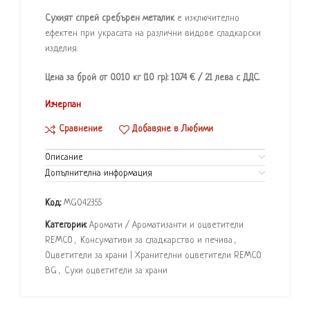
Сухият спрей сребърен металик
е изключително
ефектен при украсата на различни видове сладкарски
изделия.
Цена за брой от 0.010 кг (10 гр): 10.74 € / 21 лева с ДДС.
Изчерпан
Сравнение
Добавяне в Любими
Описание
Допълнителна информация
Код:
MG042355
Категории:
Аромати / Ароматизанти и оцветители
REMCO
,
Консумативи за сладкарство и печива
,
Оцветители за храни | Хранителни оцветители REMCO
BG
,
Сухи оцветители за храни