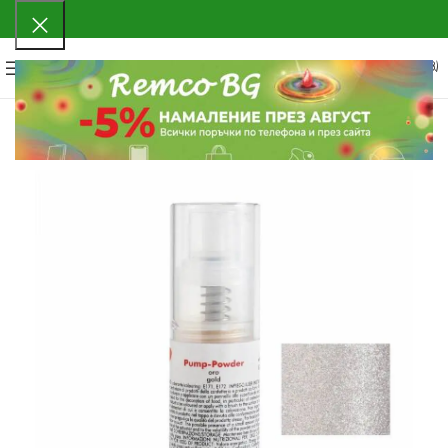
0
МЕНЮ
0.00
€
(0.00 ЛВ.)