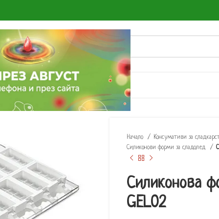
О
Начало
Консумативи за сладкарс
Силиконови форми за сладолед
С
Силиконова ф
GEL02