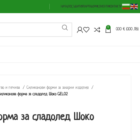
НАЧАЛО
СЪБИТИЯ
ПАРТНЬОРИ
КЛИЕНТИ
КОНТАКТИ
0
0.00
€
(0.00 ЛВ.)
тво и печива
Силиконови форми за захарни изделия
иликонова форма за сладолед Шоко GEL02
орма за сладолед Шоко