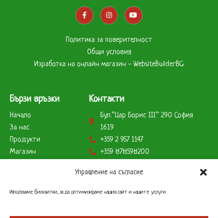
Политика за поверителност
Общи условия
Изработка на онлайн магазин - WebsiteBuilderBG
Бързи връзки
Контакти
Начало
Бул.”Цар Борис ІІІ” 290 София
За нас
1619
Продукти
+359 2 957 1147
Магазин
+359 878598200
Партньори
+359 888823179
Управление на съгласие
Клиенти
info@remcobg.com
Начини на плащане
Използваме бисквитки, за да оптимизираме нашия сайт и нашите услуги.
Работно време