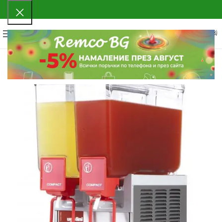
0
МЕНЮ
0.00
€
(0.00 ЛВ.)