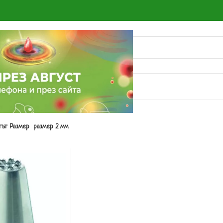
О
ът Размер
размер 2 мм