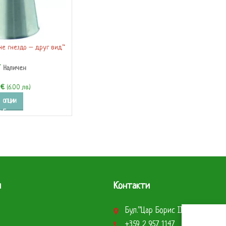
че гнездо – друг вид“
197423-24)
Наличен
7
€
(6.00 лв.)
ОПЦИИ
и
Контакти
Бул.”Цар Борис ІІІ” 290 София
+359 2 957 1147