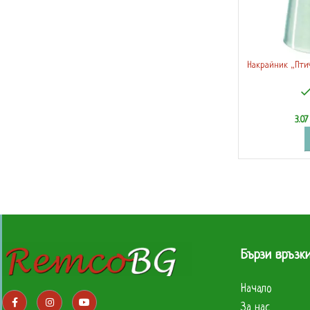
Накрайник „Пти
(
3.0
Бързи връзк
Начало
За нас