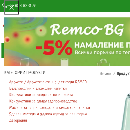
+359 888 82 31 79
ИЗБОР НА КАТЕГОРИЯ
КАТЕГОРИИ ПРОДУКТИ
МАГАЗИН
ЗА НАС
СНИМКИ И ВИДЕ
КАТЕГОРИИ ПРОДУКТИ
Начало
Продукт
Аромати / Ароматизанти и оцветители REMCO
Безалкохолни и алкохолни напитки
Консумативи за сладкарство и печива
Консумативи за сладоледопроизводство
Машини за топли, охладени и замразени напитки
Ядливи мастила и ядлива хартия за принтерна
декорация