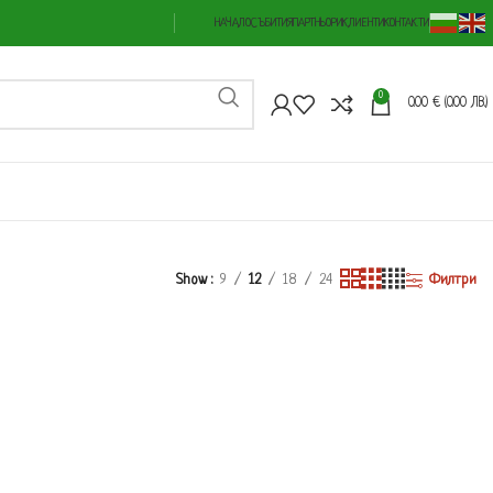
НАЧАЛО
СЪБИТИЯ
ПАРТНЬОРИ
КЛИЕНТИ
КОНТАКТИ
0
0.00
€
(0.00 ЛВ.)
Show
9
12
18
24
Филтри