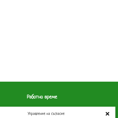
Работно време
 1619
Склад
Управление на съгласие
Понеделник до Петък – 9 до 17 часа