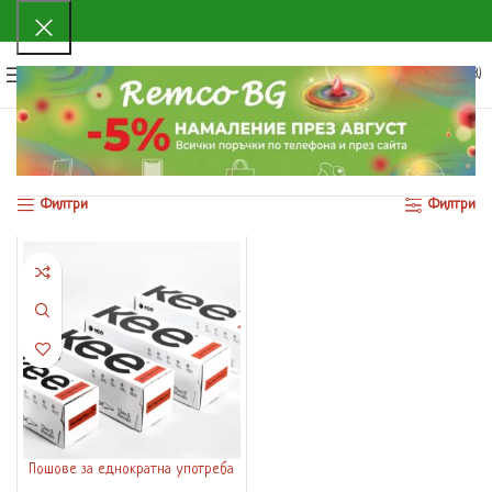
0
МЕНЮ
0.00
€
(0.00 ЛВ.)
Начало
Продуктът Размер
големи
Показване на единствения резултат
Филтри
Филтри
Пошове за еднократна употреба
– 72 броя