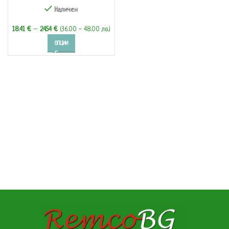
Наличен
18.41
€
–
24.54
€
(36.00 - 48.00 лв.)
ОПЦИИ