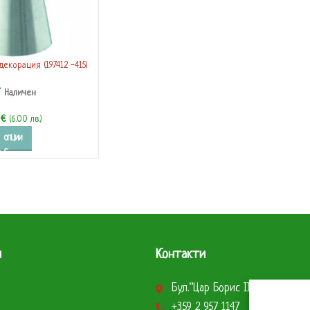
екорация (197412 -415)
Наличен
7
€
(6.00 лв.)
ОПЦИИ
и
Контакти
Бул.”Цар Борис ІІІ” 290 София
+359 2 957 1147