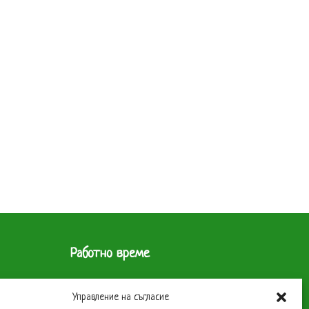
Работно време
 1619
Склад
Управление на съгласие
Понеделник до Петък – 9 до 17 часа