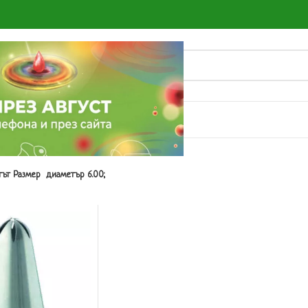
О
ът Размер
диаметър 6.00;