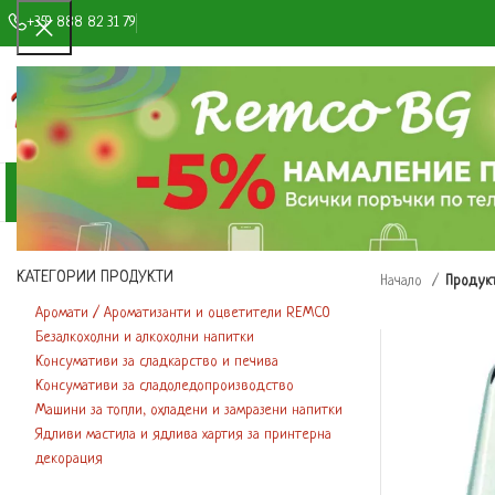
+359 888 82 31 79
ИЗБОР НА КАТЕГОРИЯ
КАТЕГОРИИ ПРОДУКТИ
МАГАЗИН
ЗА НАС
СНИМКИ И ВИДЕ
КАТЕГОРИИ ПРОДУКТИ
Начало
Продукт
Аромати / Ароматизанти и оцветители REMCO
Безалкохолни и алкохолни напитки
Консумативи за сладкарство и печива
Консумативи за сладоледопроизводство
Машини за топли, охладени и замразени напитки
Ядливи мастила и ядлива хартия за принтерна
декорация