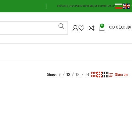
НАЧАЛО
СЪБИТИЯ
ПАРТНЬОРИ
КЛИЕНТИ
КОНТАКТИ
0
0.00
€
(0.00 ЛВ.)
Show
9
12
18
24
Филтри