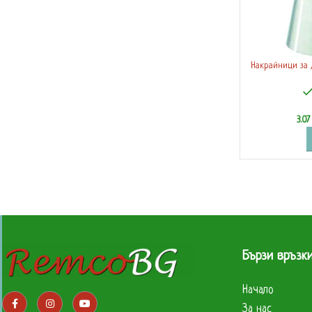
Накрайници за д
3.0
Бързи връзк
Начало
За нас