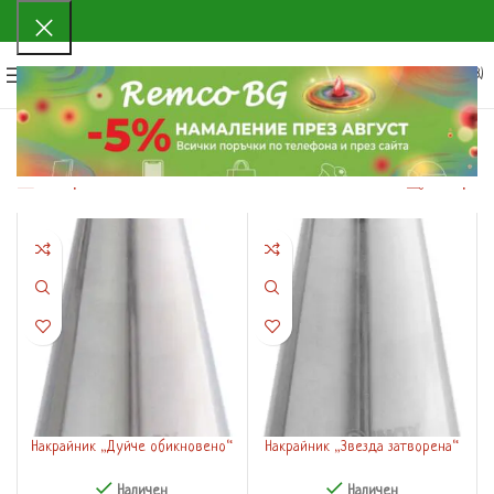
0
МЕНЮ
0.00
€
(0.00 ЛВ.)
Начало
Продуктът Размер
диаметър 11 мм
Showing all 5 results
Филтри
Филтри
Накрайник „Дуйче обикновено“
Накрайник „Звезда затворена“
(197500-19)
Наличен
Наличен