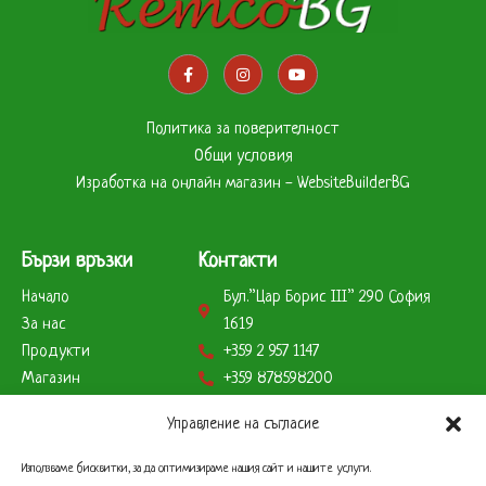
Политика за поверителност
Общи условия
Изработка на онлайн магазин - WebsiteBuilderBG
Бързи връзки
Контакти
Начало
Бул.”Цар Борис ІІІ” 290 София
За нас
1619
Продукти
+359 2 957 1147
Магазин
+359 878598200
Партньори
+359 888823179
Управление на съгласие
Клиенти
info@remcobg.com
Начини на плащане
Използваме бисквитки, за да оптимизираме нашия сайт и нашите услуги.