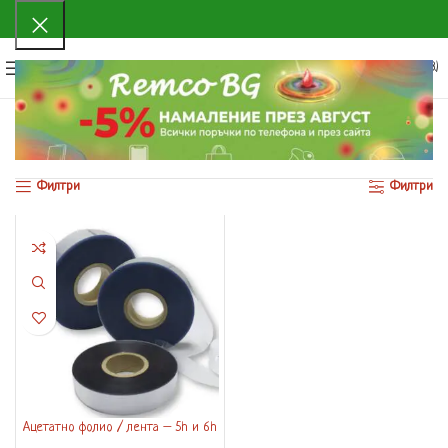
0
МЕНЮ
0.00
€
(0.00 ЛВ.)
Начало
Продуктът Размер
50/200/80M
Показване на единствения резултат
Филтри
Филтри
Ацетатно фолио / лента – 5h и 6h
– 200 метра