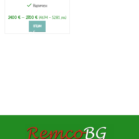
Наличен
24.00
€
–
27.00
€
(46.94 - 52.81 лв.)
ОПЦИИ