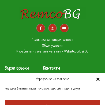
Политика за поверителност
Общи условия
Изработка на онлайн магазин - WebsiteBuilderBG
Бързи връзки
Контакти
Начало
Бул.”Цар Борис ІІІ” 290 София
Управление на съгласие
За нас
1619
Продукти
+359 2 957 1147
Използваме бисквитки, за да оптимизираме нашия сайт и нашите услуги.
Магазин
+359 878598200
Партньори
+359 888823179