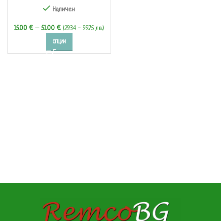
Наличен
15.00
€
–
51.00
€
(29.34 - 99.75 лв.)
ОПЦИИ