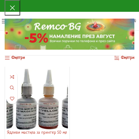
0
МЕНЮ
0.00
€
(0.00 ЛВ.)
Начало
Продуктът Опаковка
Комплект
Показване на единствения резултат
Филтри
Филтри
Ядливи мастила за принтер 50 мл
– 4 цвята