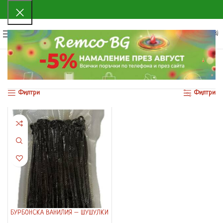
0
МЕНЮ
0.00
€
(0.00 ЛВ.)
Начало
Продуктът Опаковка
1000 гр
Показване на единствения резултат
Филтри
Филтри
БУРБОНСКА ВАНИЛИЯ – ШУШУЛКИ
– 50 броя (250 гр)