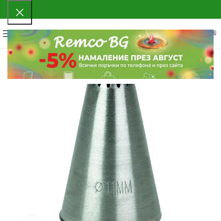
0
МЕНЮ
0.00
€
(0.00 ЛВ.)