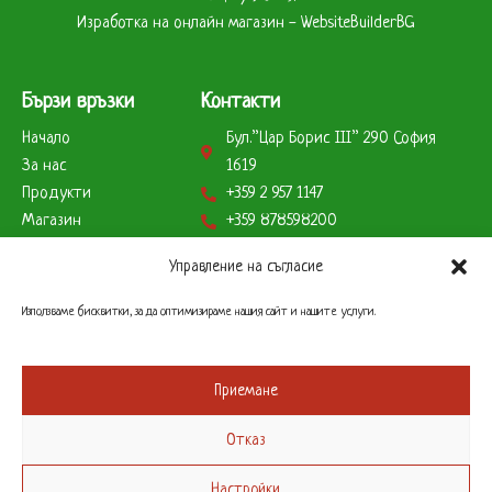
Изработка на онлайн магазин - WebsiteBuilderBG
Бързи връзки
Контакти
Начало
Бул.”Цар Борис ІІІ” 290 София
За нас
1619
Продукти
+359 2 957 1147
Магазин
+359 878598200
Партньори
+359 888823179
Управление на съгласие
Клиенти
info@remcobg.com
Начини на плащане
Използваме бисквитки, за да оптимизираме нашия сайт и нашите услуги.
Работно време
Склад
Приемане
Понеделник до Петък – 9 до 17 часа
Отказ
Офис
Понеделник до Петък – 9 до 17 часа
Настройки