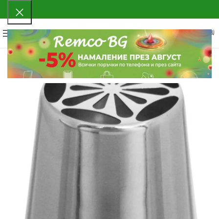
0
МЕНЮ
0.00
€
(0.00 ЛВ.)