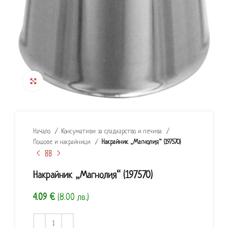
Click to enlarge
Начало
Консумативи за сладкарство и печива
Пошове и накрайници
Накрайник „Магнолия“ (197570)
Накрайник „Магнолия“ (197570)
4.09
€
(8.00 лв.)