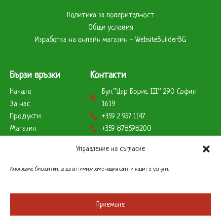
Политика за поверителност
Общи условия
Изработка на онлайн магазин - WebsiteBuilderBG
Бързи връзки
Контакти
Начало
Бул.”Цар Борис ІІІ” 290 София
За нас
1619
Продукти
+359 2 957 1147
Магазин
+359 878598200
Партньори
+359 888823179
Управление на съгласие
Клиенти
info@remcobg.com
Начини на плащане
Използваме бисквитки, за да оптимизираме нашия сайт и нашите услуги.
Работно време
Склад
Приемане
Понеделник до Петък – 9 до 17 часа