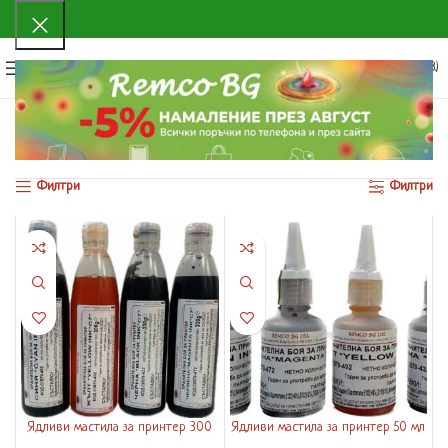
0
МЕНЮ
0.00
€
(0.00 ЛВ.)
Начало
Магазин
Страница 28
Показване на 325–326 от 326 резултата
Филтри
Филтри
Ядливи мастила за принтер 300
Ядливи мастила за принтер 50 мл
мл – 4 цвята
– 4 цвята