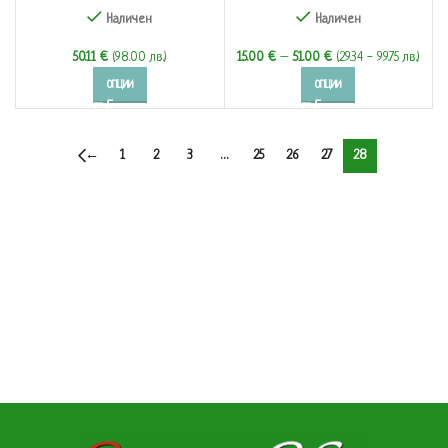
Наличен
Наличен
50.11
€
(98.00 лв.)
15.00
€
–
51.00
€
(29.34 - 99.75 лв.)
ОПЦИИ
ОПЦИИ
←
1
2
3
…
25
26
27
28