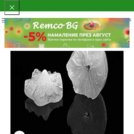
0
МЕНЮ
0.00
€
(0.00 ЛВ.)