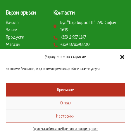
Бързи връзки
Контакти
Начало
Бул.”Цар Борис ІІІ” 290 София
За нас
1619
Продукти
+359 2 957 1147
Магазин
+359 878598200
Партньори
+359 888823179
Управление на съгласие
Клиенти
info@remcobg.com
Начини на плащане
Използваме бисквитки, за да оптимизираме нашия сайт и нашите услуги.
Работно време
Склад
Приемане
Понеделник до Петък – 9 до 17 часа
Отказ
Офис
Понеделник до Петък – 9 до 17 часа
Настройки
0
Политика за бисквитки
Политика за поверителност