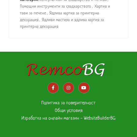
Помощни инструменти за сладкарството
,
Хартия и
тави за печене
,
Ядлива хартия за принтерна
декорация
,
Ядливи мастила и ядлива хартия за
принтерна декорация
Политика за поверителност
Общи условия
Изработка на онлайн магазин - WebsiteBuilderBG