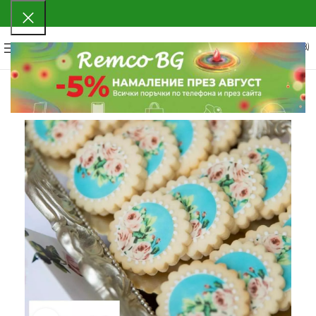
0
МЕНЮ
0.00
€
(0.00 ЛВ.)