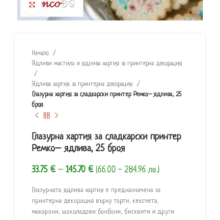
Click to enlarge
Начало
Ядливи мастила и ядлива хартия за принтерна декорация
Ядлива хартия за принтерна декорация
Глазурна хартия за сладкарски принтер Ремко– ядлива, 25
броя
Глазурна хартия за сладкарски принтер
Ремко– ядлива, 25 броя
33.75
€
–
145.70
€
(66.00 - 284.96 лв.)
Глазурната ядлива хартия е предназначена за
принтерна декорация върху торти, кексчета,
макарони, шоколадови бонбони, бисквити и други