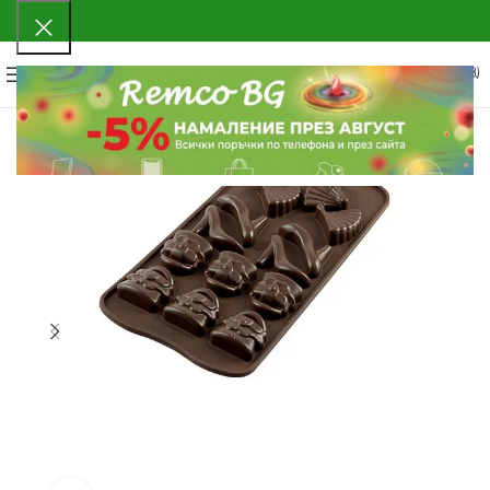
0
МЕНЮ
0.00
€
(0.00 ЛВ.)