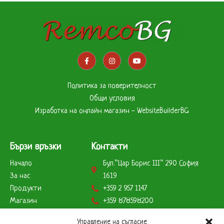
Политика за поверителност
Общи условия
Изработка на онлайн магазин - WebsiteBuilderBG
Бързи връзки
Контакти
Начало
Бул.”Цар Борис ІІІ” 290 София
За нас
1619
Продукти
+359 2 957 1147
Магазин
+359 878598200
Партньори
+359 888823179
Управление на съгласие