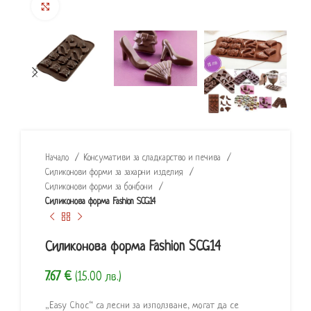
Click to enlarge
Начало
Консумативи за сладкарство и печива
Силиконови форми за захарни изделия
Силиконови форми за бонбони
Силиконова форма Fashion SCG14
Силиконова форма Fashion SCG14
7.67
€
(15.00 лв.)
„Easy Choc“ са лесни за използване, могат да се