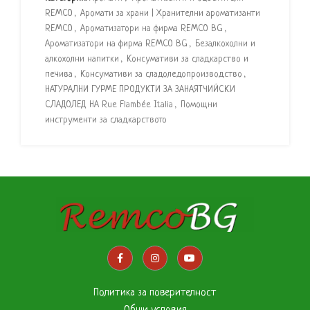
REMCO
,
Аромати за храни | Хранителни ароматизанти
REMCO
,
Ароматизатори на фирма REMCO BG
,
Ароматизатори на фирма REMCO BG
,
Безалкохолни и
алкохолни напитки
,
Консумативи за сладкарство и
печива
,
Консумативи за сладоледопроизводство
,
НАТУРАЛНИ ГУРМЕ ПРОДУКТИ ЗА ЗАНАЯТЧИЙСКИ
СЛАДОЛЕД НА Rue Flambée Italia
,
Помощни
инструменти за сладкарството
Политика за поверителност