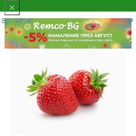
0
МЕНЮ
0.00
€
(0.00 ЛВ.)