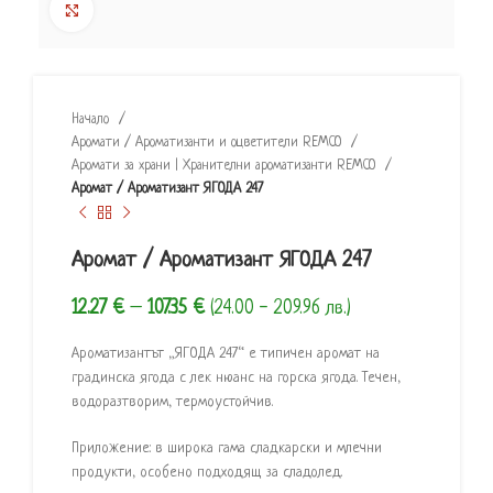
Click to enlarge
Начало
Аромати / Ароматизанти и оцветители REMCO
Аромати за храни | Хранителни ароматизанти REMCO
Аромат / Ароматизант ЯГОДА 247
Аромат / Ароматизант ЯГОДА 247
12.27
€
–
107.35
€
(24.00 - 209.96 лв.)
Ароматизантът „ЯГОДА 247“ е типичен аромат на
градинска ягода с лек нюанс на горска ягода. Течен,
водоразтворим, термоустойчив.
Приложение: в широка гама сладкарски и млечни
продукти, особено подходящ за сладолед.