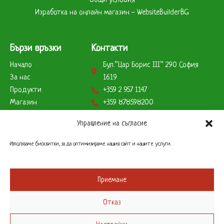
Общи условия
Изработка на онлайн магазин - WebsiteBuilderBG
Бързи връзки
Контакти
Начало
Бул.”Цар Борис ІІІ” 290 София
За нас
1619
Продукти
+359 2 957 1147
Магазин
+359 878598200
Партньори
+359 888823179
Управление на съгласие
Клиенти
info@remcobg.com
Начини на плащане
Използваме бисквитки, за да оптимизираме нашия сайт и нашите услуги.
Работно време
Склад
Приемане
Понеделник до Петък – 9 до 17 часа
Отказ
Офис
Понеделник до Петък – 9 до 17 часа